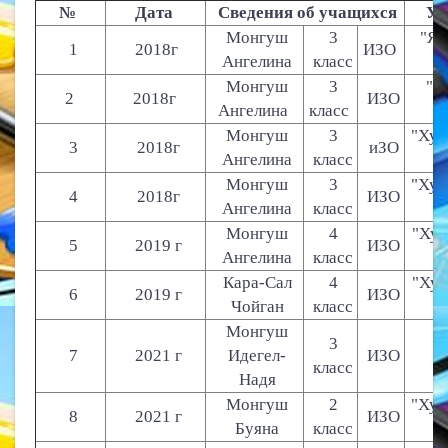
№
Дата
Сведения об учащихся
Ур
Монгуш
3
"Я 
1
2018г
ИЗО
Ангелина
класс
Монгуш
3
"Я 
2
2018г
ИЗО
Ангелина
класс
Монгуш
3
"Хуу
3
2018г
иЗО
Ангелина
класс
Монгуш
3
"Хуу
4
2018г
ИЗО
Ангелина
класс
Монгуш
4
"Хуу
5
2019 г
ИЗО
Ангелина
класс
Кара-Сал
4
"Хуу
6
2019 г
ИЗО
Чойган
класс
Монгуш
3
7
2021 г
Идегел-
ИЗО
класс
Надя
Монгуш
2
"Хуу
8
2021 г
ИЗО
Буяна
класс