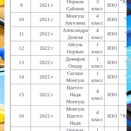
Ооржак
3
"Хуу
9
2021 г
ИЗО
Сайлана
класс
Монгуш
4
10
2021 г
ИЗО
"Мо
Ангелина
класс
Александра
4
11
2022 г
ИЗО
"К
Донгак
класс
Айгуль
1
12
2022 г
ИЗО
"К
Ооржак
класс
Дамырак
1
13
2022 г
ИЗО
"К
Ондар
класс
Саглаш
1
14
2022 г
ИЗО
"К
Монгуш
класс
Идегел-
4
15
2022 г
Надя
ИЗО
"К
класс
Монгуш
Монгуш
4
16
2022 г
Идегел-
ИЗО
"Хуу
класс
Надя
Ооржак
1