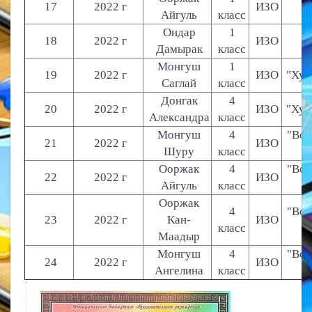
17
2022 г
ИЗО
Айгуль
класс
Ондар
1
18
2022 г
ИЗО
Дамырак
класс
Монгуш
1
19
2022 г
ИЗО
"Хуу
Саглай
класс
Донгак
4
20
2022 г
ИЗО
"Хуу
Александра
класс
Монгуш
4
"Вол
21
2022 г
ИЗО
Шуру
класс
Ооржак
4
"Вол
22
2022 г
ИЗО
Айгуль
класс
Ооржак
4
"Вол
23
2022 г
Кан-
ИЗО
класс
Маадыр
Монгуш
4
"Вол
24
2022 г
ИЗО
Ангелина
класс